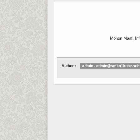
Mohon Maaf, Info
Author :
admin - admin@smkn1kobe.sch.