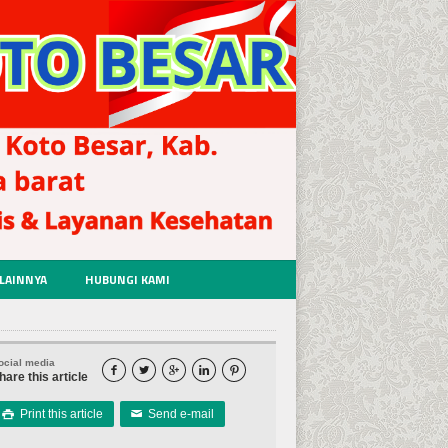
LAINNYA
HUBUNGI KAMI
ocial media





hare this article
Print this article
Send e-mail

✉