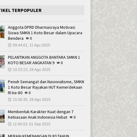
TIKEL TERPOPULER
Anggota DPRD Dharmasraya Motivasi
Siswa SMKN 1 Koto Besar dalam Upacara
Bendera
0
09:44:01, 11 Agu 2025
🕔
PELANTIKAN ANGGOTA BANTARA SMKN 1
KOTO BESAR ANGKATAN 9
0
10:23:23, 28 Agu 2025
🕔
Penuh Semangat dan Nasionalisme, SMKN
1 Koto Besar Rayakan HUT Kemerdekaan
RI ke-80
0
15:30:35, 28 Agu 2025
🕔
Membentuk Karakter Kuat dengan 7
Kebiasaan Anak Indonesia Hebat
0
11:00:03, 01 Sep 2025
🕔
MERAIH KEMENANGAN DI 80 TAHUN