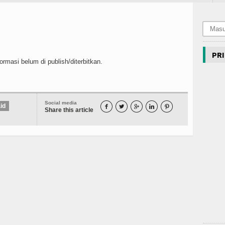
PRI
rmasi belum di publish/diterbitkan.
Social media
id





Share this article