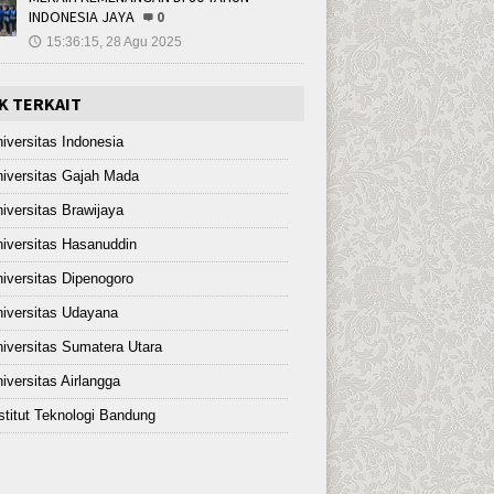
INDONESIA JAYA
0
15:36:15, 28 Agu 2025
🕔
K TERKAIT
iversitas Indonesia
iversitas Gajah Mada
iversitas Brawijaya
iversitas Hasanuddin
iversitas Dipenogoro
iversitas Udayana
iversitas Sumatera Utara
iversitas Airlangga
stitut Teknologi Bandung