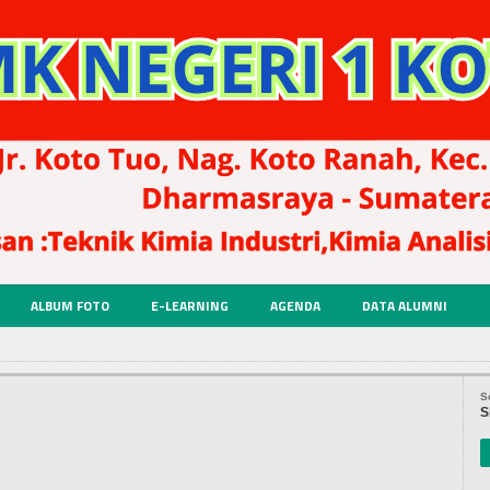
ALBUM FOTO
E-LEARNING
AGENDA
DATA ALUMNI
S
S