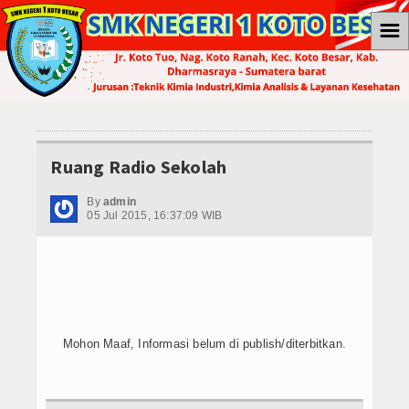
☰
Home
Berita
Ekonomi
Ruang Radio Sekolah
Internasional
By
admin
05 Jul 2015, 16:37:09 WIB
Teknologi
Koleksi Video
Album Foto
Mohon Maaf, Informasi belum di publish/diterbitkan.
E-Learning
Agenda