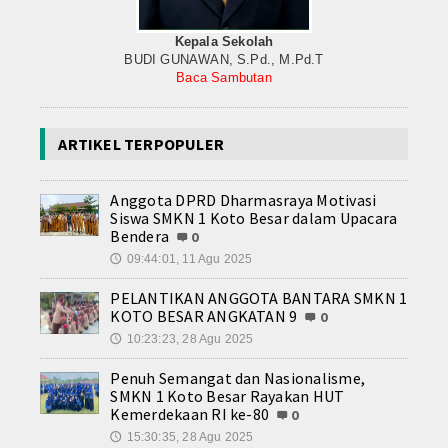
Kepala Sekolah
BUDI GUNAWAN, S.Pd., M.Pd.T
Baca Sambutan
ARTIKEL TERPOPULER
Anggota DPRD Dharmasraya Motivasi
Siswa SMKN 1 Koto Besar dalam Upacara
Bendera
0
09:44:01, 11 Agu 2025
🕔
PELANTIKAN ANGGOTA BANTARA SMKN 1
KOTO BESAR ANGKATAN 9
0
10:23:23, 28 Agu 2025
🕔
Penuh Semangat dan Nasionalisme,
SMKN 1 Koto Besar Rayakan HUT
Kemerdekaan RI ke-80
0
15:30:35, 28 Agu 2025
🕔