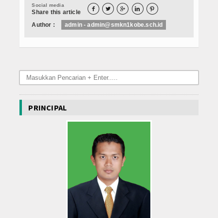
Social media
Data Alumni





Share this article
Author :
admin - admin@smkn1kobe.sch.id
Lainnya
Hubungi Kami
PRINCIPAL