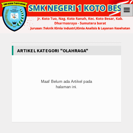
☰
Home
Berita
Ekonomi
ARTIKEL KATEGORI "OLAHRAGA"
Internasional
Teknologi
Maaf Belum ada Artikel pada
halaman ini.
Koleksi Video
Album Foto
E-Learning
Agenda