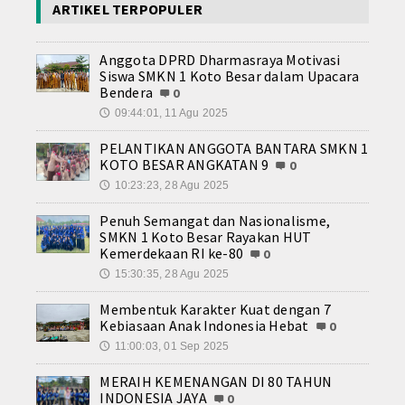
ARTIKEL TERPOPULER
Anggota DPRD Dharmasraya Motivasi
Siswa SMKN 1 Koto Besar dalam Upacara
Bendera
0
09:44:01, 11 Agu 2025
🕔
PELANTIKAN ANGGOTA BANTARA SMKN 1
KOTO BESAR ANGKATAN 9
0
10:23:23, 28 Agu 2025
🕔
Penuh Semangat dan Nasionalisme,
SMKN 1 Koto Besar Rayakan HUT
Kemerdekaan RI ke-80
0
15:30:35, 28 Agu 2025
🕔
Membentuk Karakter Kuat dengan 7
Kebiasaan Anak Indonesia Hebat
0
11:00:03, 01 Sep 2025
🕔
MERAIH KEMENANGAN DI 80 TAHUN
INDONESIA JAYA
0