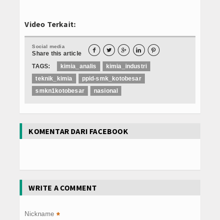
Video Terkait:
Social media





Share this article
TAGS:
kimia_analis
kimia_industri
teknik_kimia
ppid-smk_kotobesar
smkn1kotobesar
nasional
KOMENTAR DARI FACEBOOK
WRITE A COMMENT
Nickname
*