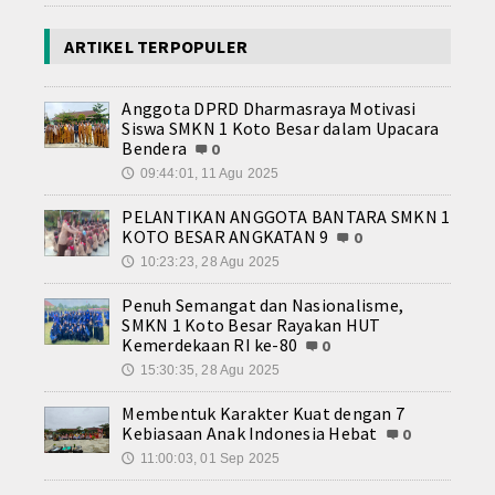
ARTIKEL TERPOPULER
Anggota DPRD Dharmasraya Motivasi
Siswa SMKN 1 Koto Besar dalam Upacara
Bendera
0
09:44:01, 11 Agu 2025
🕔
PELANTIKAN ANGGOTA BANTARA SMKN 1
KOTO BESAR ANGKATAN 9
0
10:23:23, 28 Agu 2025
🕔
Penuh Semangat dan Nasionalisme,
SMKN 1 Koto Besar Rayakan HUT
Kemerdekaan RI ke-80
0
15:30:35, 28 Agu 2025
🕔
Membentuk Karakter Kuat dengan 7
Kebiasaan Anak Indonesia Hebat
0
11:00:03, 01 Sep 2025
🕔