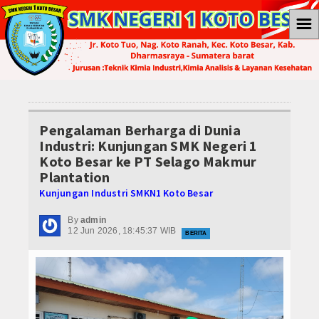
☰
Home
Berita
Ekonomi
Pengalaman Berharga di Dunia
Industri: Kunjungan SMK Negeri 1
Internasional
Koto Besar ke PT Selago Makmur
Plantation
Teknologi
Kunjungan Industri SMKN1 Koto Besar
Koleksi Video
By
admin
12 Jun 2026, 18:45:37 WIB
BERITA
Album Foto
E-Learning
Agenda