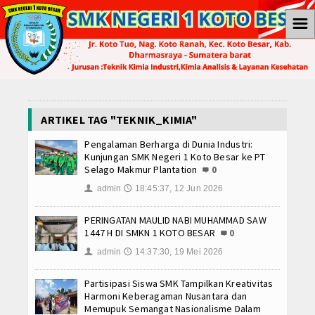
☰
Home
Berita
Ekonomi
ARTIKEL TAG "TEKNIK_KIMIA"
Pengalaman Berharga di Dunia Industri:
Internasional
Kunjungan SMK Negeri 1 Koto Besar ke PT
Selago Makmur Plantation
0
Teknologi
admin
18:45:37, 12 Jun 2026
👤
🕔
Koleksi Video
PERINGATAN MAULID NABI MUHAMMAD SAW
1447 H DI SMKN 1 KOTO BESAR
0
Album Foto
admin
14:37:30, 19 Mei 2026
👤
🕔
E-Learning
Partisipasi Siswa SMK Tampilkan Kreativitas
Harmoni Keberagaman Nusantara dan
Agenda
Memupuk Semangat Nasionalisme Dalam