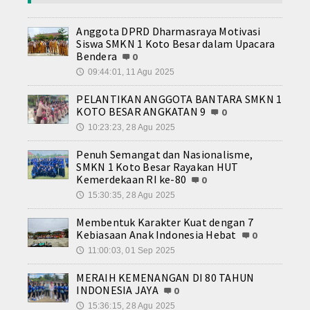
Anggota DPRD Dharmasraya Motivasi
Siswa SMKN 1 Koto Besar dalam Upacara
Bendera
0
09:44:01, 11 Agu 2025
🕔
PELANTIKAN ANGGOTA BANTARA SMKN 1
KOTO BESAR ANGKATAN 9
0
10:23:23, 28 Agu 2025
🕔
Penuh Semangat dan Nasionalisme,
SMKN 1 Koto Besar Rayakan HUT
Kemerdekaan RI ke-80
0
15:30:35, 28 Agu 2025
🕔
Membentuk Karakter Kuat dengan 7
Kebiasaan Anak Indonesia Hebat
0
11:00:03, 01 Sep 2025
🕔
MERAIH KEMENANGAN DI 80 TAHUN
INDONESIA JAYA
0
15:36:15, 28 Agu 2025
🕔