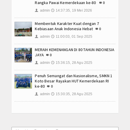
Rangka Pawai Kemerdekaan ke-80
0
Data Alumni
admin
14:37:35, 19 Mei 2026
👤
🕔
Lainnya
Membentuk Karakter Kuat dengan 7
Kebiasaan Anak Indonesia Hebat
0
Hubungi Kami
admin
11:00:03, 01 Sep 2025
👤
🕔
MERAIH KEMENANGAN DI 80 TAHUN INDONESIA
JAYA
0
admin
15:36:15, 28 Agu 2025
👤
🕔
Penuh Semangat dan Nasionalisme, SMKN 1
Koto Besar Rayakan HUT Kemerdekaan RI
ke-80
0
admin
15:30:35, 28 Agu 2025
👤
🕔